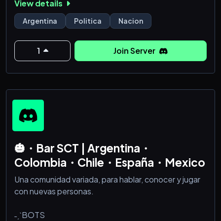
View details
"La nación no puede vivir sin libertad. Y la libertad no
puede vivir si no está resguardada por la nación."
Argentina
Politica
Nacion
1
Join Server
🎃・Bar SCT | Argentina・
Colombia・Chile・España・Mexico
Una comunidad variada, para hablar, conocer y jugar
con nuevas personas.
˗ˏˋBOTS