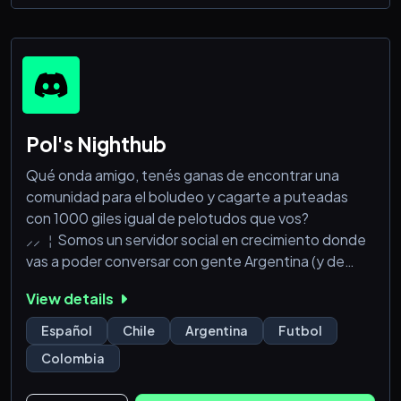
Pol's Nighthub
Qué onda amigo, tenés ganas de encontrar una
comunidad para el boludeo y cagarte a puteadas
con 1000 giles igual de pelotudos que vos?
⸝⸝ ￤Somos un servidor social en crecimiento donde
vas a poder conversar con gente Argentina (y de
toda Sudamérica) que se creen piola, pero son todos
View details
una manga de giles (Aclaramos que es un servidor
donde el humor negro es lo que va)
Español
Chile
Argentina
Futbol
Colombia
Somos una comunidad inclusiva (mentira) qué acepta
cualquier tipo de gusto raro que vos tengas, ya sea