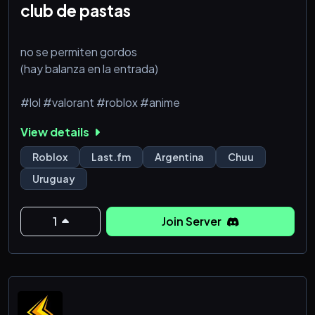
club de pastas
no se permiten gordos
(hay balanza en la entrada)
#lol #valorant #roblox #anime
View details
Roblox
Last.fm
Argentina
Chuu
Uruguay
1
Join Server