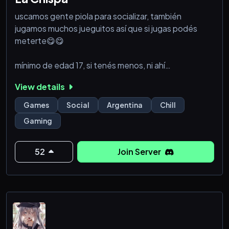
uscamos gente piola para socializar, también
jugamos muchos jueguitos así que si jugas podés
meterte😋😋
mínimo de edad 17, si tenés menos, ni ahí
wacho🔞🔞🔞🔞
View details
tenemos problemitas🤪 así que si te sentis
Games
Social
Argentina
Chill
identificado/a y vos también tenes problemitas,
Gaming
pasate, sos bienvenido🤗💌
atte: la chispa🍭
52
Join Server
aguante argentina!!!!!!!!!🟦⬜🟦