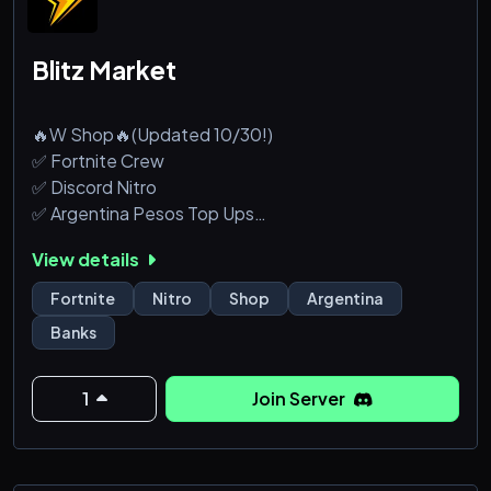
Blitz Market
🔥W Shop🔥(Updated 10/30!)
✅ Fortnite Crew
✅ Discord Nitro
✅ Argentina Pesos Top Ups
⚡Fast Delivery
View details
🎁Giveaways
Fortnite
Nitro
Shop
Argentina
JOIN BEFORE YOU MISS OUT
Banks
1
Join Server