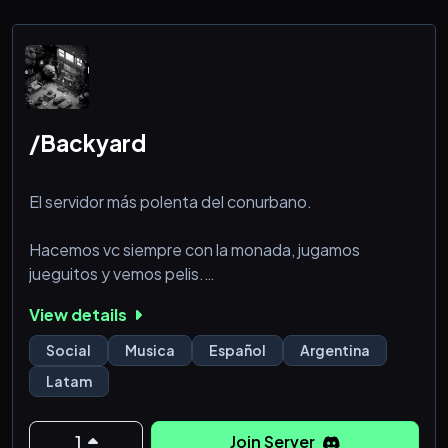
amigable y acogedora.'ˎ-
｡･::･ﾟ★,｡･:･ﾟ☆ ｡･:･ﾟ★,｡･:･ﾟ☆ ｡･:｡★,｡･:･ﾟ<
/Backyard
El servidor más polenta del conurbano.
Hacemos vc siempre con la monada, jugamos
jueguitos y vemos pelis.
Tenemo bot pa' todo compa, FMbot, Chuu, Mudae,
View details
TTS para los que son timido, y una banda má'.
Somo una banda de mono buscando socializar, che.
Social
Musica
Español
Argentina
Latam
Unite a la familia!
AHORA CON SV DE MC 24/7!.
1
Join Server