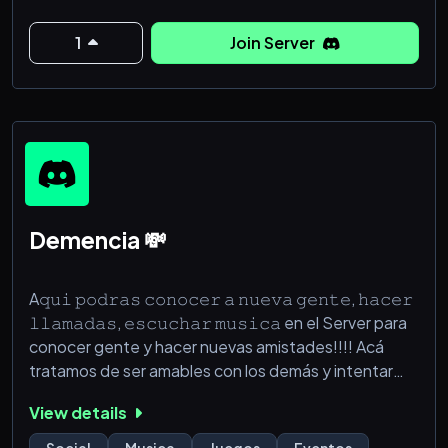
1
Join Server
Demencia 💸
A𝚚𝚞𝚒 𝚙𝚘𝚍𝚛𝚊𝚜 𝚌𝚘𝚗𝚘𝚌𝚎𝚛 𝚊 𝚗𝚞𝚎𝚟𝚊 𝚐𝚎𝚗𝚝𝚎, 𝚑𝚊𝚌𝚎𝚛
𝚕𝚕𝚊𝚖𝚊𝚍𝚊𝚜, 𝚎𝚜𝚌𝚞𝚌𝚑𝚊𝚛 𝚖𝚞𝚜𝚒𝚌𝚊 en el Server para
conocer gente y hacer nuevas amistades!!!! Acá
tratamos de ser amables con los demás y intentar
integrar en los grupos.
View details
Aca tenemos:
Social
Musica
Juegos
Eventos