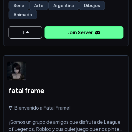
temáticas como DTIYS, eventos, juegos, charlas, y
Serie
Arte
Argentina
Dibujos
muchas otras cosas más !
Animada
━━━━━━━☆☆━━━━━━━
🎀 Estamos creando nuestra propia serie animada !
asique podrás encontrar una categoría con
1
Join Server
información sobre esta serie !
━━━━━━━☆☆━━━━━━━
🌞 ₓ˚. ୭ ˚○◦˚ ¿𝘘𝘶𝘦 𝘱𝘶𝘦𝘥𝘦𝘴 𝘦𝘯𝘤
fatal frame
🎐 Bienvenido a Fatal Frame!
¡Somos un grupo de amigos que disfruta de League
of Legends, Roblox y cualquier juego que nos pinte