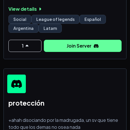
probar! Buscamos nuevas personas que quieran
View details
sumarse, pasar un buen rato y compartir partidas. Sin
importar tu nivel, aquí encontrarás buena onda, risas
Social
League of legends
Español
y con quién jugar.
Argentina
Latam
¡Nos encantaría conocerte!
1
Join Server
⁺ . ✦ . ⁺ . ✦ . ⁺ . ✦ . ⁺ .
protección
+ahah disociando por la madrugada, un sv que tiene
todo que los demas no osea nada