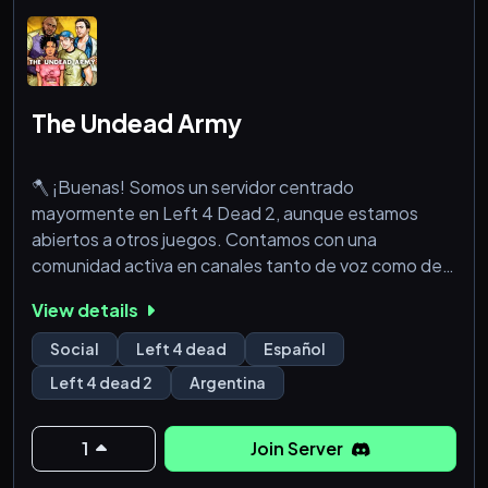
The Undead Army
🪓 ¡Buenas! Somos un servidor centrado
mayormente en Left 4 Dead 2, aunque estamos
abiertos a otros juegos. Contamos con una
comunidad activa en canales tanto de voz como de
texto. Tenemos moderadores dedicados a
View details
administrar el servidor y asegurarse de que sea un
lugar agradable, libre de toxicidad.
Social
Left 4 dead
Español
Left 4 dead 2
Argentina
Es importante aclarar que para formar parte de este
servidor es necesario leer y seguir las reglas (además
de tener un poco de buen humor, tranca que somos
1
Join Server
adole