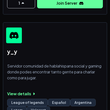
que te guste la c
1
Join Server
y_y
Servidor comunidad de hablahispana social y gaming
donde podes encontrar tanto gente para charlar
como para jugar.
View details
League of legends
Español
Argentina