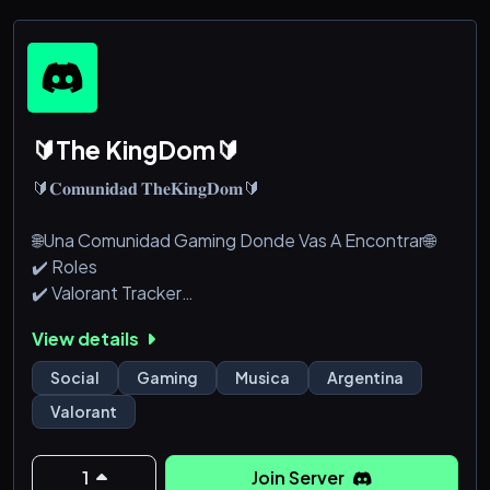
⣿⣿⣿⣿⣿⣿⣿⣿⣿⣿⣿⣿⣿⣿⣿⣿⣿⡿⣿⣿⣿⣏⠀⣶⣦⣄⣤⣄⡀⠀⠀⠀
⠀⠀⠀⠀⠀⠀⠀⠈⢻⣿⣿⣿⣿⣿⣿⣿⣿⣿
⣿⣿⣿⣿⣿⣿⣿⣿⣿⣿⣿⣿⣿⣿⣿⠟⠋⠈⢿⣿⣿⣿⣿⣿⣿⣿⣿⣿⣿⣷⣤⣀
⣶⡶⠛⠉⠀⠀⠀⠀⠀⣿⣿⣿⣿⣿⣿⣿⣿⣿
⣿⣿⣿⣿⣿⣿⣿⣿⣿⣿⣿⣿⣿⣿⣿⡆⣠⣾⣿⣿⣿⣿⣿⣿⣿⠟⠛⢋⣻⣿⣿⣿
🔰The KingDom🔰
⡟⠁⠀⠀
🔰𝐂𝐨𝐦𝐮𝐧𝐢𝐝𝐚𝐝 𝐓𝐡𝐞𝐊𝐢𝐧𝐠𝐃𝐨𝐦🔰
🌐Una Comunidad Gaming Donde Vas A Encontrar🌐
✔️ Roles
✔️ Valorant Tracker
✔️ Gente Activa Para Jugar
View details
✔️ Diversos Bots De Interaccion
✔️ Mudae
Social
Gaming
Musica
Argentina
✔️Economia Global Del Sv (Nekotina)
Valorant
✔️ Beneficios
✔️ Diversas Salas Y Canales
✔️ Si Sos Streamer Y Queres Ser Recomendado En
1
Join Server