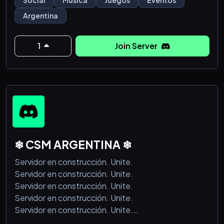
-Canal de voz y texto 🔊
Argentina
-Canal de bots👾
-Canal de juegos 🎮
1
Join Server
El server realiza algunas actividades
-Charlar de todo con los demas👥
-Jugar con los miembros 🎮
-Hechar chismesito 🤐
-Participar en eventos 🤩
❄ CSM ARGENTINA ❄
Servidor en construcción. Unite.
Servidor en construcción. Unite.
Servidor en construcción. Unite.
Servidor en construcción. Unite.
Servidor en construcción. Unite.
Servidor en construcción. Unite.