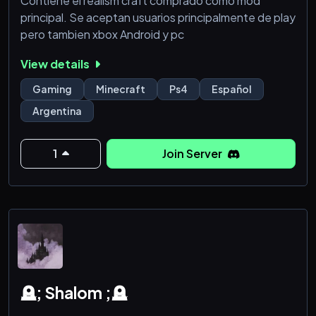
Contiene el realism craft comprado como mod
principal. Se aceptan usuarios principalmente de play
pero tambien xbox Android y pc
View details
Gaming
Minecraft
Ps4
Español
Argentina
1
Join Server
🪦; Shalom ;🪦