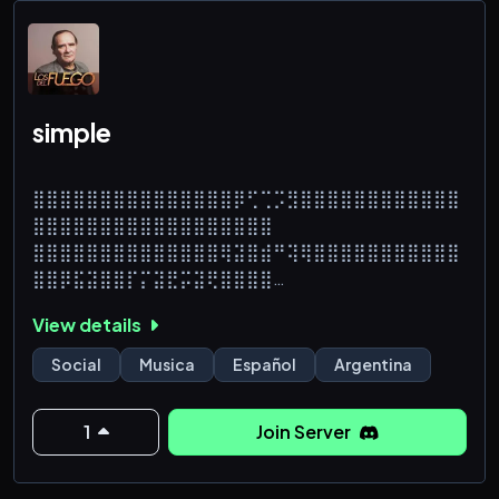
simple
⣿⣿⣿⣿⣿⣿⣿⣿⣿⣿⣿⣿⣿⣿⣿⡿⢋⢉⡩⣻⣿⣿⣿⣿⣿⣿⣿⣿⣿⣿⣿⣿
⣿⣿⣿⣿⣿⣿⣿⣿⣿⣿⣿⣿⣿⣿⣿⣿⣿⣿
⣿⣿⣿⣿⣿⣿⣿⣿⣿⣿⣿⣿⣿⣿⢿⣽⣿⣾⠛⢽⢿⣿⣿⣿⣿⣿⣿⣿⣿⣿⣿⣿
⣿⣿⡿⣯⣽⣿⣿⡏⡍⣽⣟⡭⣽⢟⣿⣿⣿⣿
⣿⣿⣿⣿⣿⣿⣿⣿⣿⣿⣿⣿⣿⣿⡯⢴⡾⣿⣷⢶⣾⣿⣿⣿⣿⣿⣿⣿⣿⣿⣿⣿
View details
⣿⡿⣿⡎⣿⡝⢿⣷⣧⣿⣝⡇⡏⢸⣿⢏⣿⣿
⣿⣿⣿⣿⣿⣿⣿⣿⣿⣿⣿⣿⣿⣿⡇⣼⣿⣿⣿⣼⣿⣿⣿⣿⣿⣿⣿⣿⣿⣿⣿⣿
Social
Musica
Español
Argentina
⣿⣿⣾⣿⣿⣿⣶⣿⣿⣿⣿⣶⣿⣾⣷⣾⣿⣿
⣿⣿⣿⣿⣿⣿⣿⣿⣿⣿⣿⣿⣿⣿⣧⠉⣿⣷⣿⣿⣿⣿⣿⡟⡉⠀⠀⠀⠀⠀⠀⠈
1
Join Server
⠉⠛⠿⢿⣿⣿⣿⣿⣿⣿⣿⣿⣿⣿⣿⣿⣿⣿
⣿⣿⣿⣿⣿⣿⣿⣿⣿⣿⣿⣿⣿⣿⣿⣧⣾⣿⣿⣿⣿⣿⠏⠈⠀⠀⠀⠀⠀⠀⠀⠀
⠀⠀⠀⠀⠈⠙⠻⣿⣿⣿⣿⣿⣿⣿⣿⣿⣿⣿