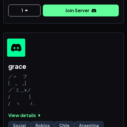
1
Join Server
grace
／＞ フ
| _ _|
／` ミ＿xノ
/ |
/ ヽ ﾉ
│ | | |
View details
／￣| | | |
(￣ヽ＿_ヽ_)__)
Social
Roblox
Chile
Argentina