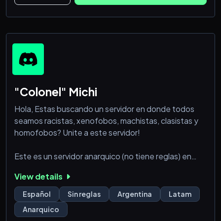
Nuestro SV,Sumate A Nuestra Comunidad (Hablar
Con Un Mod O Admin)
✔️ Bots De Musica
✔️ Memes
✔️Y Mucho Mas
🍁Te Esperamos En The KingDom🍁
"Colonel" Michi
Hola, Estas buscando un servidor en donde todos
seamos racistas, xenofobos, machistas, clasistas y
homofobos? Unite a este servidor!
Este es un servidor anarquico (no tiene reglas) en
donde puedes hacer lo que quieras, Esta lleno de
View details
boludos y fumetas que hablan siempre de lo que sea.
Español
Sin reglas
Argentina
Latam
Dale gordo silla ¿Que esperas? UNITE YA A
Anarquico
COLONEL MICHI!!!!