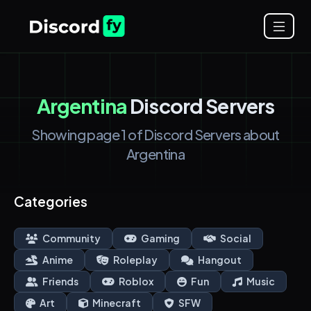
Argentina
Discord Servers
Showing page 1 of Discord Servers about
Argentina
Categories
Community
Gaming
Social
Anime
Roleplay
Hangout
Friends
Roblox
Fun
Music
Art
Minecraft
SFW