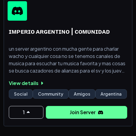
ɪᴍᴘᴇʀɪᴏ ᴀʀɢᴇɴᴛɪɴᴏ | ᴄᴏᴍᴜɴɪᴅᴀᴅ
un server argentino con mucha gente para charlar
wacho y cualquier cosa no se tenemos canales de
musica para escuchar tu musica favorita y mas cosas
se busca cazadores de alianzas para el sv y los jueves
es jueves de locos y demas cosas que estas
View details
esperando para entrar?
Social
Community
Amigos
Argentina
1
Join Server