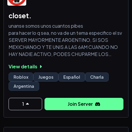
closet.
unanse somos unos cuantos pibes
para hacer lo q sea, no va de un tema especifico el sv
SERVER MAYORMENTE ARGENTINO, SI SOS
MEXICHANGO Y TE UNIS A LAS 6AM CUANDO NO
HAY NADIE ACTIVO, PODES CHUPARME LOS
HUEVOS
View details
tengo q poner 100 letras
Roblox
Juegos
Español
Charla
1, 2, 3, 4, 5, 6, 7, 8, 9, 10,
Argentina
11, 12, 13, 14, 15, 16, 17, 18, 19, 20,
21, 22, 23, 24, 25, 26, 27, 28, 29, 30,
31, 32, 33, 34, 35, 36, 37, 38, 39, 40,
1
Join Server
41, 42, 43, 44, 45, 46, 47, 48, 49, 50,
51, 52, 53, 54, 55, 56, 57, 58, 59, 60,
6