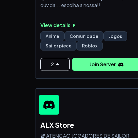
dúvida... escolha a nossa!!
View details
Anime
Comunidade
Jogos
Sailor piece
Roblox
2
Join Server
ALX Store
🚨 ATENÇÃO JOGADORES DE SAILOR