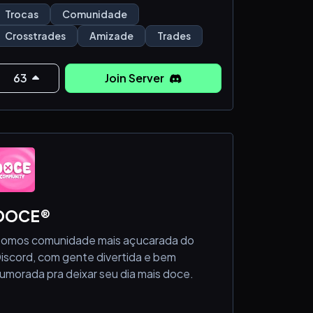
uporte rápido e eficiente
Trocas
Comunidade
Crosstrades
Amizade
Trades
ESTAMOS RECRUTANDO!
rocuramos: Middlemans e Staffs
63
Join Server
ntre agora e faça parte da SKY TRADES!
DOCE®
omos comunidade mais açucarada do
iscord, com gente divertida e bem
umorada pra deixar seu dia mais doce.