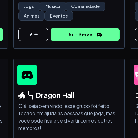
experiência única dentro do Discord. Aqui,
S
Jogo
Musica
Comunidade
cada membro faz parte da nossa tripulação
Animes
Eventos
espacial! 👨‍🚀🌠
P
Mesmo sendo uma comunidade em
9
Join Server
crescimento, já contamos com mais de 100
E
membros ativos e continuamos evoluindo
todos
🐲 ╰╮ Dragon Hall
p
Olá, seja bem vindo, esse grupo foi feito
S
focado em ajuda as pessoas que joga, mas
D
os
você pode fica e se divertir com os outros
h
membros!