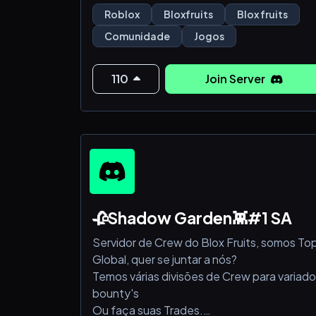
Roblox
Bloxfruits
Blox fruits
Comunidade
Jogos
110
Join Server
🥀Shadow Garden👾#1 SA
Servidor de Crew do Blox Fruits, somos To
Global, quer se juntar a nós?
Temos várias divisões de Crew para variad
bounty's
Ou faça suas Trades.