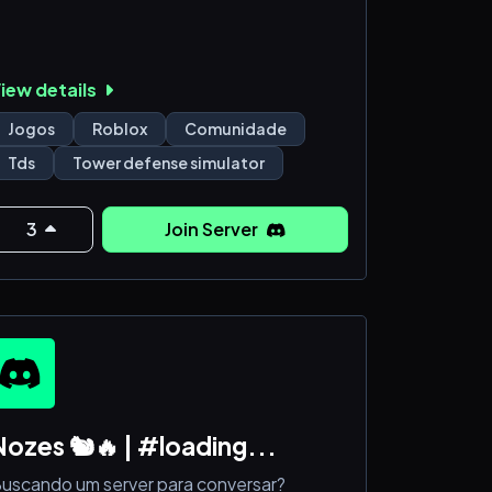
iew details
Jogos
Roblox
Comunidade
Tds
Tower defense simulator
3
Join Server
Nozes 🐿🔥 | #loading...
uscando um server para conversar?