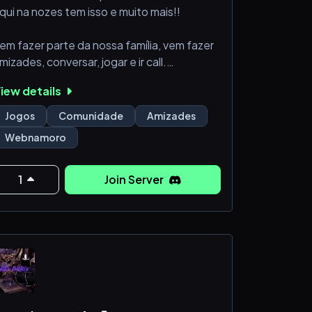
qui na nozes tem isso e muito mais!!
em fazer parte da nossa família, vem fazer
mizades, conversar, jogar e ir call.
iew details
Temos Suporte de denúncias
Calls direto
Jogos
Comunidade
Amizades
Parcerias Organizadas
Webnamoro
Boosters com ótimo benefícios.
1
Join Server