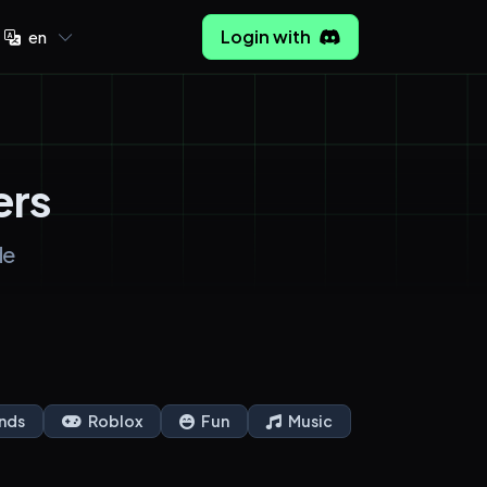
Login with
en
ers
de
nds
Roblox
Fun
Music