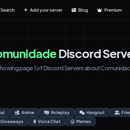
Search
Add your server
Blog
Premium
omunidade
Discord Serv
howing page 1 of Discord Servers about Comunida
ial
Anime
Roleplay
Hangout
Frie
Giveaways
Voice Chat
Memes