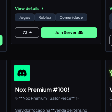
Um pequeno servido de ajuda, focado em
View details
V
jogos, onde você pode entra e se divertir
com os outros membros!
Jogos
Roblox
Comunidade
73
Join Server
Nox Premium #100!
✨ **Nox Premium | Sailor Piece** ✨
C
T
Servidor focado na **venda de itens no