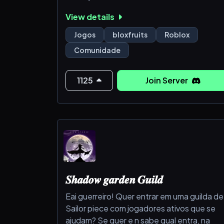
Além disso, fazemos sorteios
View details
frequentemente, em um Server bem
organizado e bonito.
Jogos
bloxfruits
Roblox
Comunidade
Se quiser participar, ao entrar verifique sua
conta no Canal "Verificação" tudo o que
precisa fazer é apertar o botão de "Verify"
1125
Join Server
𝑺𝒉𝒂𝒅𝒐𝒘 𝒈𝒂𝒓𝒅𝒆𝒏 𝑮𝒖𝒊𝒍𝒅
Eai guerreiro! Quer entrar em uma guilda de
Sailor piece com jogadores ativos que se
ajudam? Se quer e n sabe qual entra, na