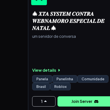
🎄 𝑿𝑻𝑨 𝑺𝒀𝑺𝑻𝑬𝑴 𝑪𝑶𝑵𝑻𝑹𝑨
𝑾𝑬𝑩𝑵𝑨𝑴𝑶𝑹𝑶 𝑬𝑺𝑷𝑬𝑪𝑰𝑨𝑳 𝑫𝑬
𝑵𝑨𝑻𝑨𝑳 🎄
um servidor de conversa
View details
Panela
Panelinha
Comunidade
Brasil
Roblox
1
Join Server