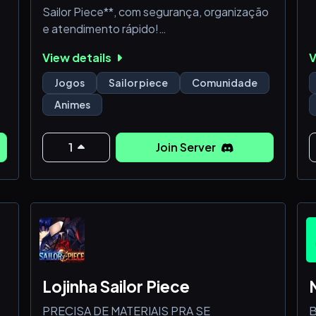
Sailor Piece**, com segurança, organização
e atendimento rápido!
View details
V
💰 Itens raros e exclusivos
⚡ Entrega rápida e confiável
Jogos
Sailor piece
Comunidade
🛡️ Ambiente seguro para negociações
Animes
🤝 Parceria com Sailor Piece Brasil (trocas)
Se você quer evoluir no jogo com facilidade,
1
Join Server
a **Nox Premium** é o lugar certo! 🚀
Lojinha Sailor Piece
PRECISA DE MATERIAIS PRA SE
B