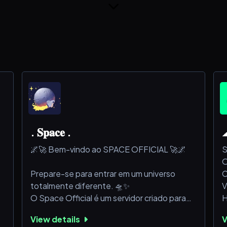
. 𝐒𝐩𝐚𝐜𝐞 .
🌌🚀 Bem-vindo ao SPACE OFFICIAL 🚀🌌
S
O
Prepare-se para entrar em um universo
C
totalmente diferente. 🛸✨
V
os
O Space Official é um servidor criado para
H
pessoas que querem se divertir, fazer
C
View details
V
amizades, participar de eventos e viver uma
S