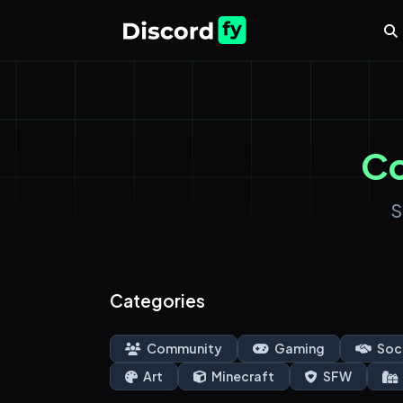
C
S
Categories
Community
Gaming
Soc
Art
Minecraft
SFW