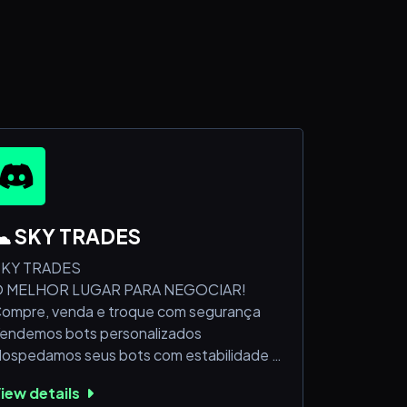
☁ SKY TRADES
KY TRADES
 MELHOR LUGAR PARA NEGOCIAR!
ompre, venda e troque com segurança
endemos bots personalizados
ospedamos seus bots com estabilidade
omunidade ativa todos os dias
iew details
orteios diários e eventos especiais