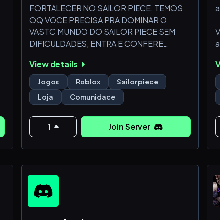
FORTALECER NO SAILOR PIECE, TEMOS
a
OQ VOCE PRECISA PRA DOMINAR O
!
VASTO MUNDO DO SAILOR PIECE SEM
V
DIFICULDADES, ENTRA E CONFERE
a
NOSSOS PRODUTOS.
View details
V
・
・
Jogos
Roblox
Sailor piece
・
Loja
Comunidade
・
1
Join Server