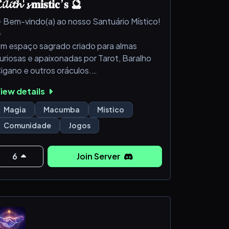
𝓲𝓵𝓲𝓽𝓱'𝓼 𝐦𝐢𝐬𝐭𝐢𝐜’𝐬 🔮
 Bem-vindo(a) ao nosso Santuário Místico!
✨
m espaço sagrado criado para almas
uriosas e apaixonadas por Tarot, Baralho
igano e outros oráculos.
qui, mergulhamos na sabedoria ancestral
iew details
as cartas, compartilhamos experiências,
ealizamos leituras intuitivas e celebramos a
Magia
Macumba
Mistico
agia do autoconhecimento.
Comunidade
Jogos
 Entre, conecte-se, descubra…
ermita que a energia deste lugar guie você
6
Join Server
elos mistérios da sua jornada.
unte-se a n&oac