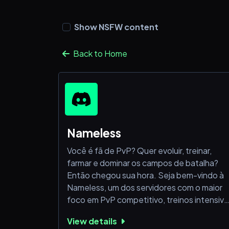
Show NSFW content
Back to Home
Nameless
Você é fã de PvP? Quer evoluir, treinar,
farmar e dominar os campos de batalha?
Então chegou sua hora. Seja bem-vindo à
Nameless, um dos servidores com o maior
foco em PvP competitivo, treinos intensiv
e suporte completo para jogadores de
View details
todos os níveis!