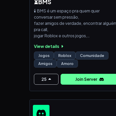
estão te esper
⏳BMS
🕯️ BMS é um espaço pra quem quer
conversar sem pressão,
fazer amigos de verdade, encontrar algué
pra call,
jogar Roblox e outros jogos,
ou só existir online em boa companhia.
View details
Aqui o clima é leve, o caos é opcional
e cada pessoa escolhe a própria vibe.
Jogos
Roblox
Comunidade
Chega, fala, fica. 💬🎮💞
Amigos
Amoro
25
Join Server