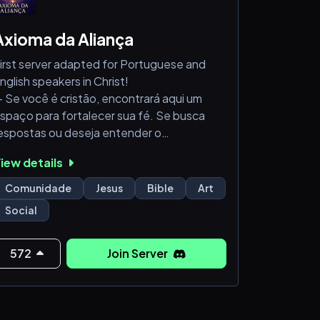
Axioma da Aliança
irst server adapted for Portuguese and
nglish speakers in Christ!
 Se você é cristão, encontrará aqui um
spaço para fortalecer sua fé. Se busca
espostas ou deseja entender o
ristianismo, nosso coração está aberto
iew details
ara receber você com respeito. Dedicados
 acolher corações sedentos por
Comunidade
Jesus
Bible
Art
onhecimento, comunhão e crescimento
Social
spiritual, caminhamos juntos na jornada de
é, fundamentados na
572
Join Server