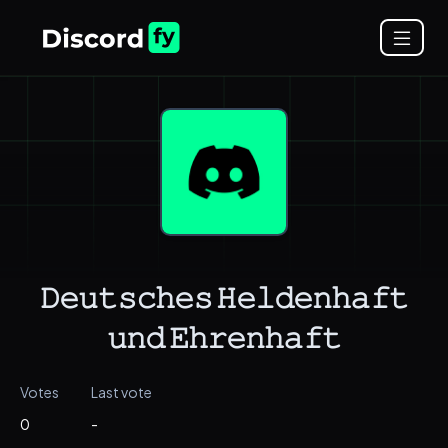
𝙳𝚎𝚞𝚝𝚜𝚌𝚑𝚎𝚜 𝙷𝚎𝚕𝚍𝚎𝚗𝚑𝚊𝚏𝚝
𝚞𝚗𝚍 𝙴𝚑𝚛𝚎𝚗𝚑𝚊𝚏𝚝
Votes
Last vote
0
-