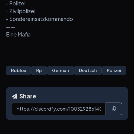
- Polizei
- Zivilpolizei
- Sondereinsatzkommando
——
Eine Mafia
Roblox
Rp
German
Deutsch
Polizei
Share