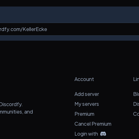
Account
Li
Add server
Bl
My servers
Di
Discordfy.
ommunities, and
Premium
Co
Cancel Premium
Login with