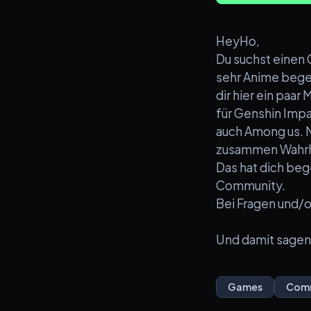
HeyHo,
Du suchst einen 
sehr Anime begeis
dir hier ein paa
für Genshin Impa
auch Among us. N
zusammen Wahrhe
Das hat dich beg
Community.
Bei Fragen und/o
Und damit sagen 
Games
Com