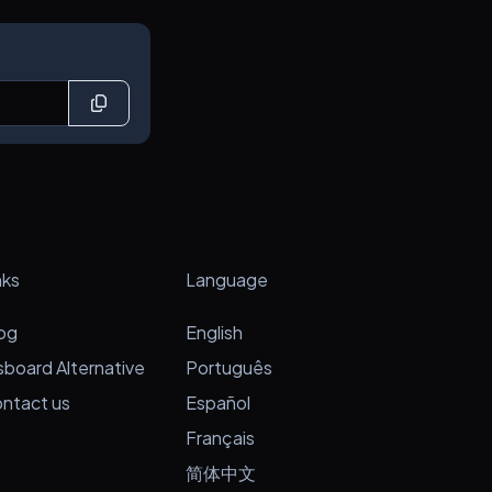
nks
Language
og
English
sboard Alternative
Português
ntact us
Español
Français
简体中文